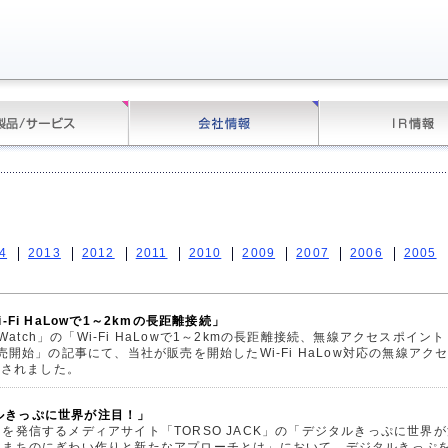
4
2013
2012
2011
2010
2009
2007
2006
2005
Wi-Fi HaLowで1～2kmの長距離接続」
 Watch」の「Wi-Fi HaLowで1～2kmの長距離接続、無線アクセスポイント
売開始」の記事にて、当社が販売を開始したWi-Fi HaLow対応の無線アク
介されました。
ジタルきっぷに世界が注目！」
を発信するメディアサイト「TORSO JACK」の「デジタルきっぷに世界が
るまちのにぎわい作りと新たなアプローチとは」において、デジタルきっぷ