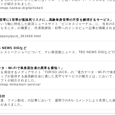
プトが紹介されました。
emap-nankai-digitalticket/
nal 「5世帯に1世帯が孤独死リスクに…高齢単身世帯の不安を解消するサービス」
という軸に特化した経済ニュースサイト「ビジネスジャーナル」に、当社の3
うちモニタ」の概要と、代表取締役・杉野へのインタビュー記事が掲載され
company/post_383469.html
NEWS DIGなど
レストークショーについて、テレ朝芸能ニュース、TBS NEWS DIGなど
データ・Wi-Fiで単身居住者の異常を察知！」
発信するメディアサイト「TORSO JACK」の「電力データ・Wi-Fiで単
マップが提供する超高齢社会に適した見守りサービスの魅力とは」において
セプトが紹介されました。
/bemap-mimamori-service/
日付
進、ファン創出」の記事において、盛岡でのAIレコメンドにより充実した
介がありました。