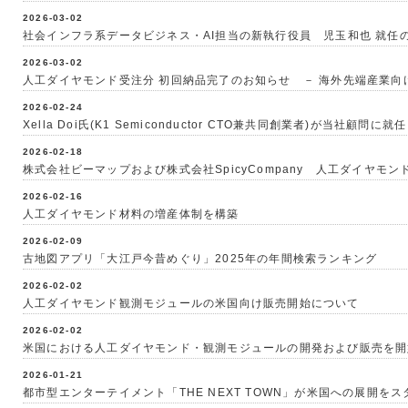
2026-03-02
社会インフラ系データビジネス・AI担当の新執行役員 児玉和也 就任
2026-03-02
人工ダイヤモンド受注分 初回納品完了のお知らせ － 海外先端産業向
2026-02-24
Xella Doi氏(K1 Semiconductor CTO兼共同創業者)が当社顧問に就任
2026-02-18
株式会社ビーマップおよび株式会社SpicyCompany 人工ダイヤモ
2026-02-16
人工ダイヤモンド材料の増産体制を構築
2026-02-09
古地図アプリ「大江戸今昔めぐり」2025年の年間検索ランキング
2026-02-02
人工ダイヤモンド観測モジュールの米国向け販売開始について
2026-02-02
米国における人工ダイヤモンド・観測モジュールの開発および販売を開
2026-01-21
都市型エンターテイメント「THE NEXT TOWN」が米国への展開をス