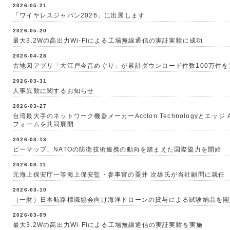
2026-05-21
「ワイヤレスジャパン2026」に出展します
2026-05-20
最大3.2Wの高出力Wi-Fiによる工場無線通信の実証実験に成功
2026-04-28
古地図アプリ「大江戸今昔めぐり」が累計ダウンロード件数100万件を
2026-03-31
人事異動に関するお知らせ
2026-03-27
台湾最大手のネットワーク機器メーカーAccton Technologyとエッジ A
フォームを共同展開
2026-03-13
ビーマップ、NATOの防衛技術連携の動向を踏まえた国際協力を開始
2026-03-11
元海上保安庁一等海上保安監・参事官の粟井 次雄氏が当社顧問に就任
2026-03-10
（一財）日本航路標識協会向け海洋ドローンの貸与による試験納品を開
2026-03-09
最大3.2Wの高出力Wi-Fiによる工場無線通信の実証実験を実施