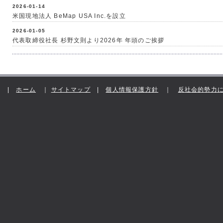
2026-01-14
米国現地法人 BeMap USA Inc.を設立
2026-01-05
代表取締役社長 杉野文則より2026年 年頭のご挨拶
|
ホーム
｜
サイトマップ
|
個人情報保護方針
｜
反社会的勢力