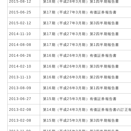
2015-08-12
第18期（平成28年3月期）第1四半期報告書
2015-06-25
第17期（平成27年3月期）有価証券報告書
2015-02-12
第17期（平成27年3月期）第3四半期報告書
2014-11-10
第17期（平成27年3月期）第2四半期報告書
2014-08-08
第17期（平成27年3月期）第1四半期報告書
2014-06-26
第16期（平成26年3月期）有価証券報告書
2014-02-10
第16期（平成26年3月期）第3四半期報告書
2013-11-13
第16期（平成26年3月期）第2四半期報告書
2013-08-09
第16期（平成26年3月期）第1四半期報告書
2013-06-27
第15期（平成25年3月期）有価証券報告書
2013-02-08
第14期（平成24年3月期）有価証券報告書の訂正
2013-02-08
第15期（平成25年3月期）第3四半期報告書