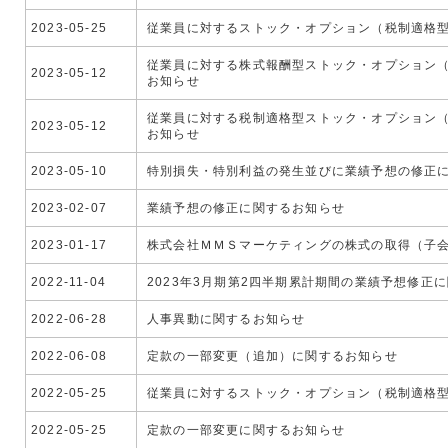
2023-05-25
従業員に対するストック・オプション（税制適格
従業員に対する株式報酬型ストック・オプション
2023-05-12
お知らせ
従業員に対する税制適格型ストック・オプション
2023-05-12
お知らせ
2023-05-10
特別損失・特別利益の発生並びに業績予想の修正
2023-02-07
業績予想の修正に関するお知らせ
2023-01-17
株式会社ＭＭＳマーケティングの株式の取得（子
2022-11-04
2023年3月期第2四半期累計期間の業績予想修正
2022-06-28
人事異動に関するお知らせ
2022-06-08
定款の一部変更（追加）に関するお知らせ
2022-05-25
従業員に対するストック・オプション（税制適格
2022-05-25
定款の一部変更に関するお知らせ