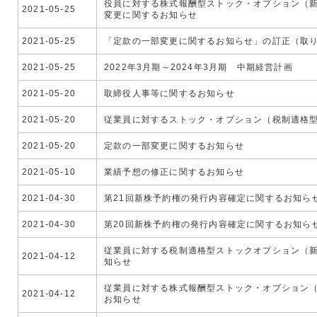
役員に対する株式報酬型ストック・オプション（
2021-05-25
変更に関するお知らせ
2021-05-25
「定款の一部変更に関するお知らせ」の訂正（取
2021-05-25
2022年3月期～2024年3月期 中期経営計画
2021-05-20
取締役人事等に関するお知らせ
2021-05-20
従業員に対するストック・オプション（税制適格
2021-05-20
定款の一部変更に関するお知らせ
2021-05-10
業績予想の修正に関するお知らせ
2021-04-30
第21回新株予約権の発行内容確定に関するお知ら
2021-04-30
第20回新株予約権の発行内容確定に関するお知ら
従業員に対する税制適格型ストックオプション（
2021-04-12
知らせ
従業員に対する株式報酬型ストック・オプション
2021-04-12
お知らせ