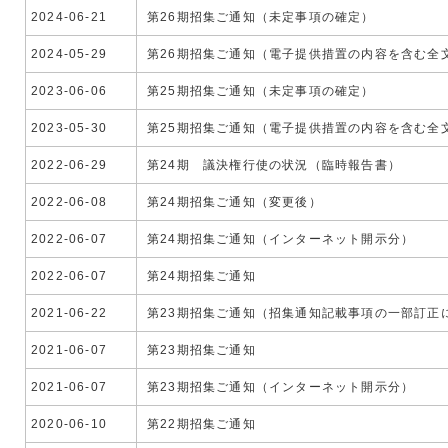
2024-06-21
第26期招集ご通知（未定事項の確定）
2024-05-29
第26期招集ご通知（電子提供措置の内容を含む全
2023-06-06
第25期招集ご通知（未定事項の確定）
2023-05-30
第25期招集ご通知（電子提供措置の内容を含む全
2022-06-29
第24期 議決権行使の状況（臨時報告書）
2022-06-08
第24期招集ご通知（変更後）
2022-06-07
第24期招集ご通知（インターネット開示分）
2022-06-07
第24期招集ご通知
2021-06-22
第23期招集ご通知（招集通知記載事項の一部訂正
2021-06-07
第23期招集ご通知
2021-06-07
第23期招集ご通知（インターネット開示分）
2020-06-10
第22期招集ご通知