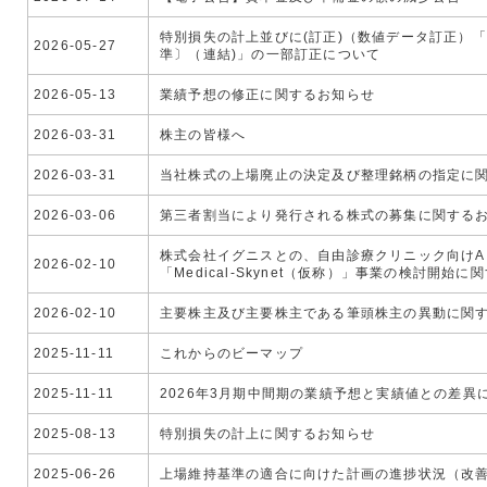
特別損失の計上並びに(訂正)（数値データ訂正）「
2026-05-27
準〕（連結)」の一部訂正について
2026-05-13
業績予想の修正に関するお知らせ
2026-03-31
株主の皆様へ
2026-03-31
当社株式の上場廃止の決定及び整理銘柄の指定に
2026-03-06
第三者割当により発行される株式の募集に関する
株式会社イグニスとの、自由診療クリニック向けA
2026-02-10
「Medical-Skynet（仮称）」事業の検討開始
2026-02-10
主要株主及び主要株主である筆頭株主の異動に関
2025-11-11
これからのビーマップ
2025-11-11
2026年3月期中間期の業績予想と実績値との差異
2025-08-13
特別損失の計上に関するお知らせ
2025-06-26
上場維持基準の適合に向けた計画の進捗状況（改