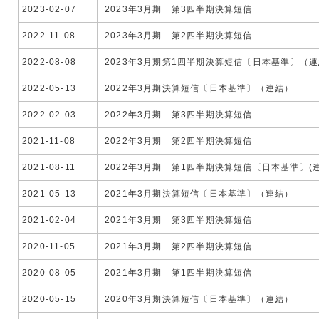
2023-02-07
2023年3月期 第3四半期決算短信
2022-11-08
2023年3月期 第2四半期決算短信
2022-08-08
2023年3月期第1四半期決算短信〔日本基準〕（
2022-05-13
2022年3月期決算短信〔日本基準〕（連結）
2022-02-03
2022年3月期 第3四半期決算短信
2021-11-08
2022年3月期 第2四半期決算短信
2021-08-11
2022年3月期 第1四半期決算短信〔日本基準〕(連
2021-05-13
2021年3月期決算短信〔日本基準〕（連結）
2021-02-04
2021年3月期 第3四半期決算短信
2020-11-05
2021年3月期 第2四半期決算短信
2020-08-05
2021年3月期 第1四半期決算短信
2020-05-15
2020年3月期決算短信〔日本基準〕（連結）