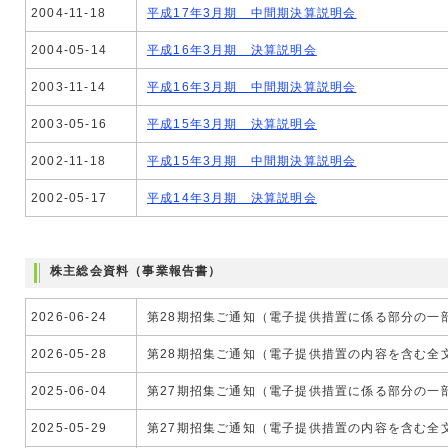
2004-11-18
平成17年3月期 中間期決算説明会
2004-05-14
平成16年3月期 決算説明会
2003-11-14
平成16年3月期 中間期決算説明会
2003-05-16
平成15年3月期 決算説明会
2002-11-18
平成15年3月期 中間期決算説明会
2002-05-17
平成14年3月期 決算説明会
株主総会資料（事業報告書）
2026-06-24
第28期招集ご通知（電子提供措置に係る部分の一
2026-05-28
第28期招集ご通知（電子提供措置の内容を含む全
2025-06-04
第27期招集ご通知（電子提供措置に係る部分の一
2025-05-29
第27期招集ご通知（電子提供措置の内容を含む全