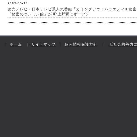
2009-05-19
読売テレビ・日本テレビ系人気番組「カミングアウトバラエティ!! 秘密
「秘密のケンミン館」がJR上野駅にオープン
|
ホーム
｜
サイトマップ
|
個人情報保護方針
｜
反社会的勢力