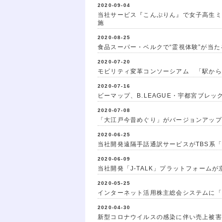
2020-09-04
当社サービス『こんぷりん』で女子高生ミ
施
2020-08-25
食品スーパー・ベルクで“霊視体験”が当
2020-07-20
モビリティ変革コンソーシアム 「駅から
2020-07-16
ビーマップ、B.LEAGUE・宇都宮ブレ
2020-07-08
「大江戸今昔めぐり」がバージョンアップ
2020-06-25
当社開発遠隔手話通訳サービスがTBS系
2020-06-09
当社開発「J-TALK」プラットフォーム
2020-05-25
インターネット活用株主総会システムに「全
2020-04-30
新型コロナウイルスの感染に伴い売上被害